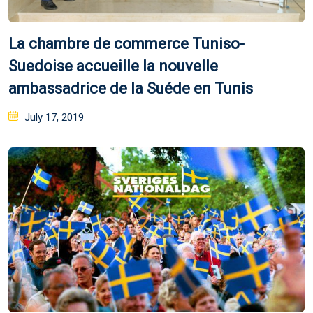
La chambre de commerce Tuniso-
Suedoise accueille la nouvelle
ambassadrice de la Suéde en Tunis
Posted
July 17, 2019
on