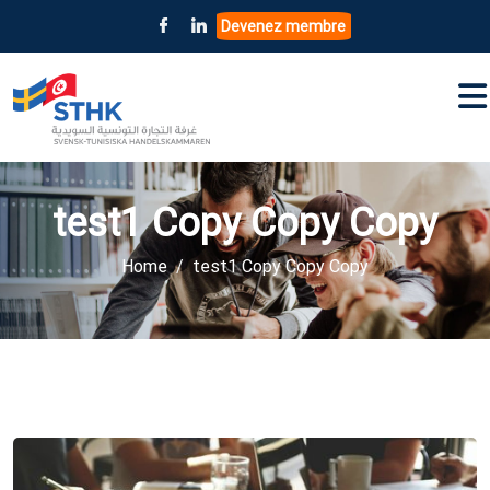
Devenez membre
test1 Copy Copy Copy
Home
test1 Copy Copy Copy