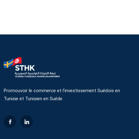
Promouvoir le commerce et l’investissement Suédois en
Tunisie et Tunisien en Suéde