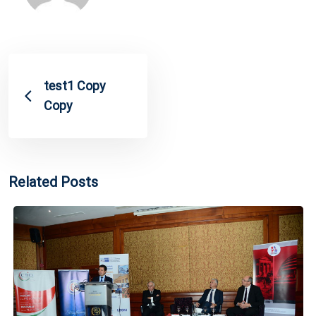
test1 Copy
Copy
Related Posts