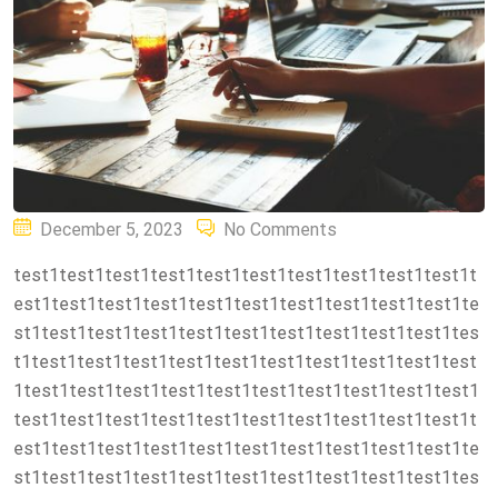
Posted
December 5, 2023
No Comments
on
test1test1test1test1test1test1test1test1test1test1t
est1test1test1test1test1test1test1test1test1test1te
st1test1test1test1test1test1test1test1test1test1tes
t1test1test1test1test1test1test1test1test1test1test
1test1test1test1test1test1test1test1test1test1test1
test1test1test1test1test1test1test1test1test1test1t
est1test1test1test1test1test1test1test1test1test1te
st1test1test1test1test1test1test1test1test1test1tes