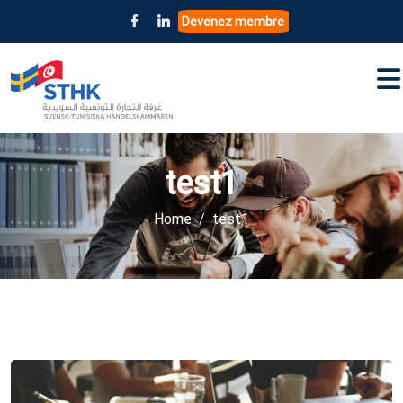
Devenez membre
test1
Home
test1