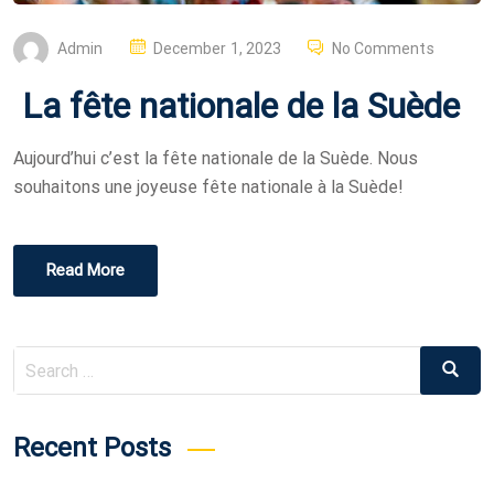
P
Admin
December 1, 2023
No Comments
O
La fête nationale de la Suède
S
T
Aujourd’hui c’est la fête nationale de la Suède. Nous
E
souhaitons une joyeuse fête nationale à la Suède!
D
O
N
Read More
Search
Search
for:
Recent Posts