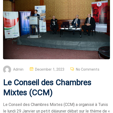
P
Admin
December 1, 2023
No Comments
O
Le Conseil des Chambres
S
T
Mixtes (CCM)
E
D
Le Conseil des Chambres Mixtes (CCM) a organisé à Tunis
O
le lundi 29 Janvier un petit déjeuner débat sur le thème de «